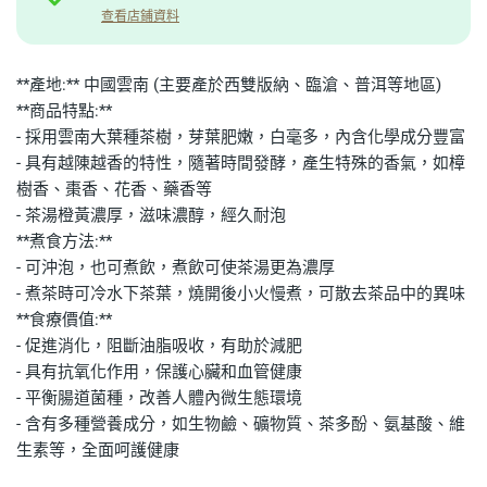
查看店鋪資料
**產地:** 中國雲南 (主要產於西雙版納、臨滄、普洱等地區)
**商品特點:**
- 採用雲南大葉種茶樹，芽葉肥嫩，白毫多，內含化學成分豐富
- 具有越陳越香的特性，隨著時間發酵，產生特殊的香氣，如樟
樹香、棗香、花香、藥香等
- 茶湯橙黃濃厚，滋味濃醇，經久耐泡
**煮食方法:**
- 可沖泡，也可煮飲，煮飲可使茶湯更為濃厚
- 煮茶時可冷水下茶葉，燒開後小火慢煮，可散去茶品中的異味
**食療價值:**
- 促進消化，阻斷油脂吸收，有助於減肥
- 具有抗氧化作用，保護心臟和血管健康
- 平衡腸道菌種，改善人體內微生態環境
- 含有多種營養成分，如生物鹼、礦物質、茶多酚、氨基酸、維
生素等，全面呵護健康